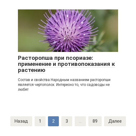
Расторопша при псориазе:
применение и противопоказания к
растению
Состав и свойства Народным названием расторопши
является чертополох. Интересно то, что садоводы не
любят
Навигация
Назад
1
2
3
...
89
Далее
по
записям