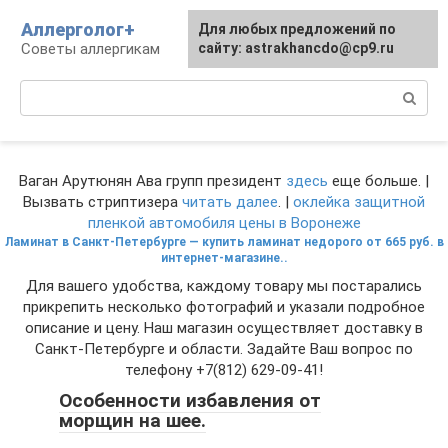
Перейти
Аллерголог+
Для любых предложений по
к
Советы аллергикам
сайту: astrakhancdo@cp9.ru
контенту
Поиск:
Ваган Арутюнян Ава групп президент
здесь
еще больше. |
Вызвать стриптизера
читать далее
. |
оклейка защитной
пленкой автомобиля цены в Воронеже
Ламинат в Санкт-Петербурге — купить ламинат недорого от 665 руб. в
интернет-магазине..
Для вашего удобства, каждому товару мы постарались
прикрепить несколько фотографий и указали подробное
описание и цену. Наш магазин осуществляет доставку в
Санкт-Петербурге и области. Задайте Ваш вопрос по
телефону +7(812) 629-09-41!
Особенности избавления от
морщин на шее.