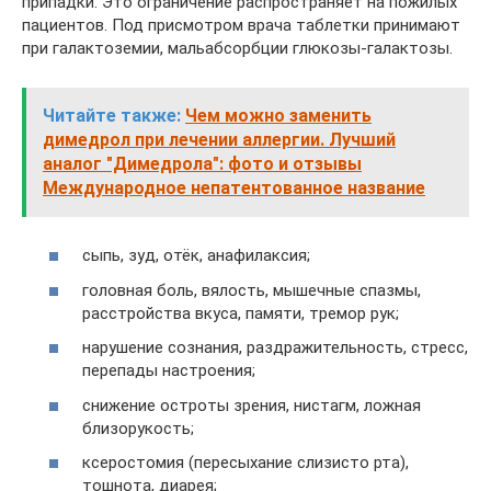
припадки. Это ограничение распространяет на пожилых
пациентов. Под присмотром врача таблетки принимают
при галактоземии, мальабсорбции глюкозы-галактозы.
Читайте также:
Чем можно заменить
димедрол при лечении аллергии. Лучший
аналог "Димедрола": фото и отзывы
Международное непатентованное название
сыпь, зуд, отёк, анафилаксия;
головная боль, вялость, мышечные спазмы,
расстройства вкуса, памяти, тремор рук;
нарушение сознания, раздражительность, стресс,
перепады настроения;
снижение остроты зрения, нистагм, ложная
близорукость;
ксеростомия (пересыхание слизисто рта),
тошнота, диарея;