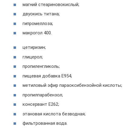
магний стеариновокислый;
двуокись титана;
гипромеллоза;
макрогол 400.
цетиризин;
глицерол;
пропиленгликоль;
пищевая добавка Е954;
метиловый эфир параоксибензойной кислоты;
пропилпарабензол;
консервант Е262;
этановая кислота безводная;
фильтрованная вода.