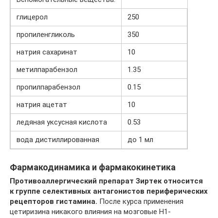
глицерол
250
пропиленгликоль
350
натрия сахаринат
10
метилпарабензол
1.35
пропилпарабензол
0.15
натрия ацетат
10
ледяная уксусная кислота
0.53
вода дистиллированная
до 1 мл
Фармакодинамика и фармакокинетика
Противоаллергический препарат Зиртек относится
к группе селективных антагонистов периферических
рецепторов гистамина.
После курса применения
цетиризина никакого влияния на мозговые Н1-