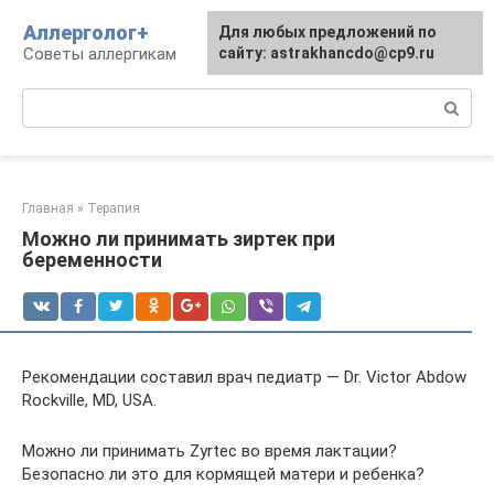
Перейти
Аллерголог+
Для любых предложений по
к
Советы аллергикам
сайту: astrakhancdo@cp9.ru
контенту
Поиск:
Главная
»
Терапия
Можно ли принимать зиртек при
беременности
Рекомендации составил врач педиатр — Dr. Victоr Аbdоw
Rоckville, МD, USА.
Можно ли принимать Zyrtec во время лактации?
Безопасно ли это для кормящей матери и ребенка?