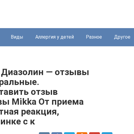
Виды
Аллергия у детей
Разное
Другое
и Диазолин — отзывы
ральные.
тавить отзыв
ы Mikka От приема
тная реакция,
инке с к