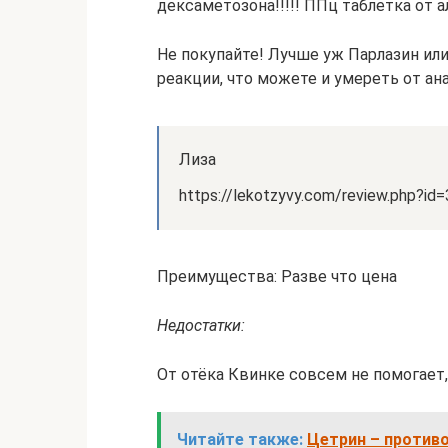
дексаметозона!!!!! ППц таблетка от а
Не покупайте! Лучше уж Парлазин ил
реакции, что можете и умереть от а
Лиза
https://lekotzyvy.com/review.php?id
Преимущества: Разве что цена
Недостатки:
От отёка Квинке совсем не помогает
Читайте также:
Цетрин – против