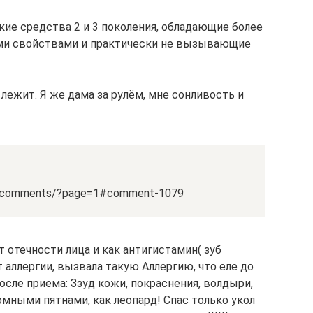
кие средства 2 и 3 поколения, обладающие более
и свойствами и практически не вызывающие
 лежит. Я же дама за рулём, мне сонливость и
in_1/comments/?page=1#comment-1079
 отечности лица и как антигистамин( зуб
т аллергии, вызвала такую Аллергию, что еле до
после приема: Ззуд кожи, покраснения, волдыри,
ромными пятнами, как леопард! Спас только укол