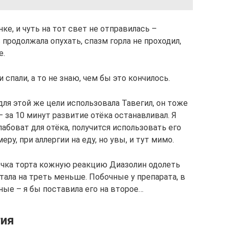
ке, и чуть на тот свет не отправилась –
 продолжала опухать, спазм горла не проходил,
е.
спали, а то не знаю, чем бы это кончилось.
 для этой же цели использовала Тавегил, он тоже
– за 10 минут развитие отёка останавливал. Я
лабоват для отёка, получится использовать его
ру, при аллергии на еду, но увы, и тут мимо.
чка торта кожную реакцию Диазолин одолеть
 стала на треть меньше. Побочные у препарата, в
ные – я бы поставила его на второе…
гия