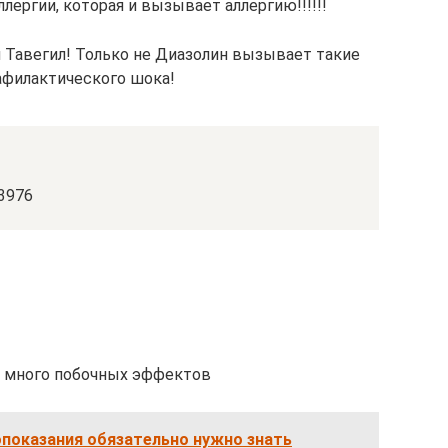
ллергии, которая и вызывает аллергию!!!!!!
и Тавегил! Только не Диазолин вызывает такие
нафилактического шока!
=3976
, много побочных эффектов
опоказания обязательно нужно знать