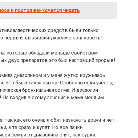
носа и постоянно хочется чихать
ротивоаллергических средств были только
но первый, вызывали ужасную сонливость!
на, которые обладали меньше свойством
ых двух препаратов это был настоящий прорыв!
мила диазолином и у меня жутко кружилась
ки. Это была такая пытка! Особенно если учесть,
топическая бронхиальная астма. И диазолин
 Но входил в схему лечения и мама меня им
е, так как его очень любят назначать врачи и нет-
и, а те сразу и купят. Но все пачки
оей семьи от диазолина спят, как сурки.