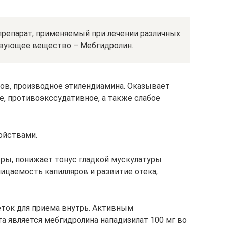
препарат, применяемый при лечении различных
твующее вещество – Мебгидролин.
ов, производное этилендиамина. Оказывает
е, противоэкссудативное, а также слабое
ойствами.
ры, понижает тонус гладкой мускулатуры
ницаемость капилляров и развитие отека,
ток для приема внутрь. Активным
 является мебгидролина нападизилат 100 мг во