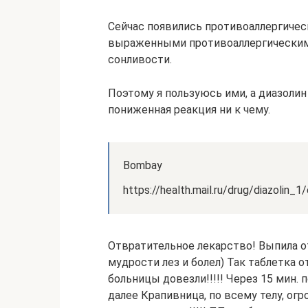
Сейчас появились противоаллергичес
выраженными противоаллергическим
сонливости.
Поэтому я пользуюсь ими, а диазолин
пониженная реакция ни к чему.
Bombay
https://health.mail.ru/drug/diazol
Отвратительное лекарство! Выпила от
мудрости лез и болел) Так таблетка о
больницы довезли!!!!! Через 15 мин. 
далее Крапивница, по всему телу, ог