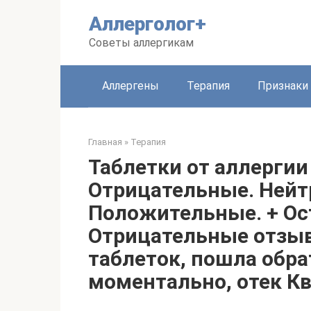
Перейти
Аллерголог+
к
контенту
Советы аллергикам
Аллергены
Терапия
Признаки
Главная
»
Терапия
Таблетки от аллерги
Отрицательные. Нейт
Положительные. + Ос
Отрицательные отзыв
таблеток, пошла обра
моментально, отек Кв