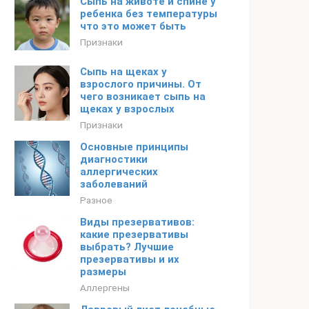
Сыпь на животе и спине у
ребенка без температуры
что это может быть
Признаки
Сыпь на щеках у
взрослого причины. От
чего возникает сыпь на
щеках у взрослых
Признаки
Основные принципы
диагностики
аллергических
заболеваний
Разное
Виды презервативов:
какие презервативы
выбрать? Лучшие
презервативы и их
размеры
Аллергены