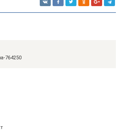
ina-764250
кт