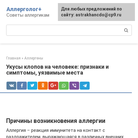
Перейти
Аллерголог+
Для любых предложений по
к
Советы аллергикам
сайту: astrakhancdo@cp9.ru
контенту
Поиск:
Главная
»
Аллергены
Укусы клопов на человеке: признаки и
симптомы, уязвимые места
Причины возникновения аллергии
Аллергия – реакция иммунитета на контакт с
раздражителем, выражающаяся в различных внешних