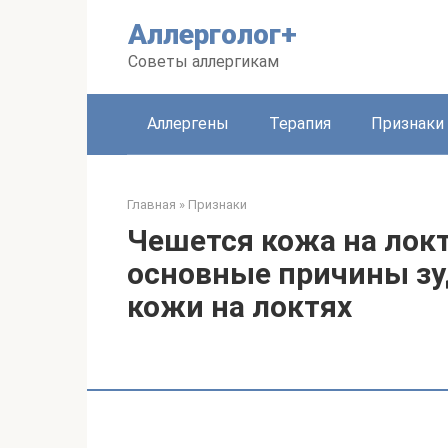
Перейти
Аллерголог+
к
контенту
Советы аллергикам
Аллергены
Терапия
Признаки
Главная
»
Признаки
Чешется кожа на локт
основные причины з
кожи на локтях