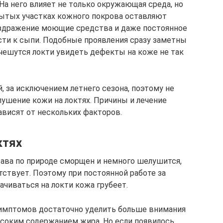
На него влияет не только окружающая среда, но
рытых участках кожного покрова оставляют
здражение моющие средства и даже постоянное
ти к сыпи. Подобные проявления сразу заметны
а чешутся локти увидеть дефекты на коже не так
 за исключением летнего сезона, поэтому не
лушение кожи на локтях. Причины и лечение
ависят от нескольких факторов.
ктях
ава по природе сморщен и немного шелушится,
тствует. Поэтому при постоянной работе за
чиваться на локти кожа грубеет.
симптомов достаточно уделить больше внимания
ысоким содержанием жира. Но если появилось