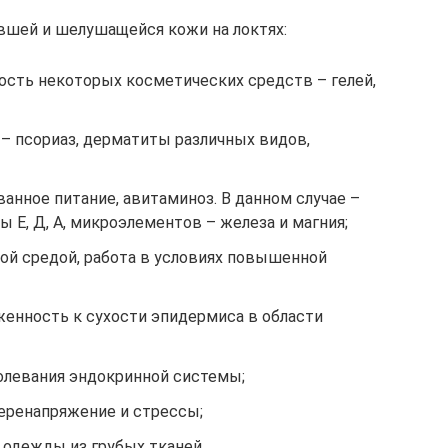
вшей и шелушащейся кожи на локтях:
сть некоторых косметических средств – гелей,
– псориаз, дерматиты различных видов,
анное питание, авитаминоз. В данном случае –
 Е, Д, А, микроэлементов – железа и магния;
ой средой, работа в условиях повышенной
енность к сухости эпидермиса в области
болевания эндокринной системы;
еренапряжение и стрессы;
одежды из грубых тканей.