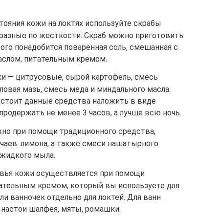
тояния кожи на локтях используйте скрабы
 разные по жесткости. Скраб можно приготовить
того понадобится поваренная соль, смешанная с
аслом, питательным кремом.
жи — цитрусовые, сырой картофель, смесь
иловая мазь, смесь меда и миндального масла.
 стоит данные средства наложить в виде
продержать не менее 3 часов, а лучше всю ночь.
жно при помощи традиционного средства,
чаев: лимона, а также смеси нашатырного
 жидкого мыла.
овья кожи осуществляется при помощи
ательным кремом, который вы используете для
или ванночек отдельно для локтей. Для ванн
настои шалфея, мяты, ромашки.