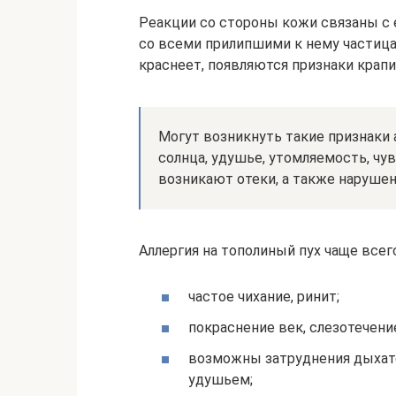
Реакции со стороны кожи связаны с 
со всеми прилипшими к нему частицам
краснеет, появляются признаки крап
Могут возникнуть такие признаки а
солнца, удушье, утомляемость, чу
возникают отеки, а также наруше
Аллергия на тополиный пух чаще вс
частое чихание, ринит;
покраснение век, слезотечение
возможны затруднения дыхат
удушьем;