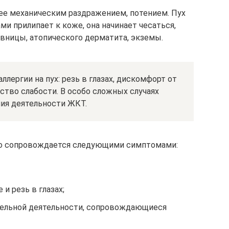
ее механическим раздражением, потением. Пух
и прилипает к коже, она начинает чесаться,
ивницы, атопического дерматита, экземы.
ллергии на пух: резь в глазах, дискомфорт от
вство слабости. В особо сложных случаях
ния деятельности ЖКТ.
его сопровождается следующими симптомами:
 и резь в глазах;
ельной деятельности, сопровождающиеся