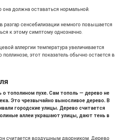
о она должна оставаться нормальной.
 в разгар сенсебилизации немного повышается
ься к этому симптому однозначно.
щевой аллергии температура увеличивается
о поллинозе, этот показатель обычно остается в
оля
о тополином пухе. Сам тополь — дерево не
века. Это чрезвычайно выносливое дерево. В
ивали городские улицы. Дерево считается
олиные аллеи украшают улицы, дают тень в
 он считается воздушным дворником. Дерево