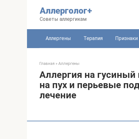
Перейти
Аллерголог+
к
контенту
Советы аллергикам
Аллергены
Терапия
Признаки
Главная
»
Аллергены
Аллергия на гусиный
на пух и перьевые п
лечение