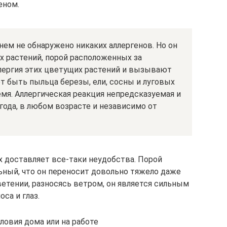
еном.
нем не обнаружено никаких аллергенов. Но он
х растений, порой расположенных за
лергия этих цветущих растений и вызывают
т быть пыльца березы, ели, сосны и луговых
емя. Аллергическая реакция непредсказуемая и
ода, в любом возрасте и независимо от
х доставляет все-таки неудобства. Порой
ьный, что он переносит довольно тяжело даже
тении, разносясь ветром, он является сильным
са и глаз.
ловия дома или на работе