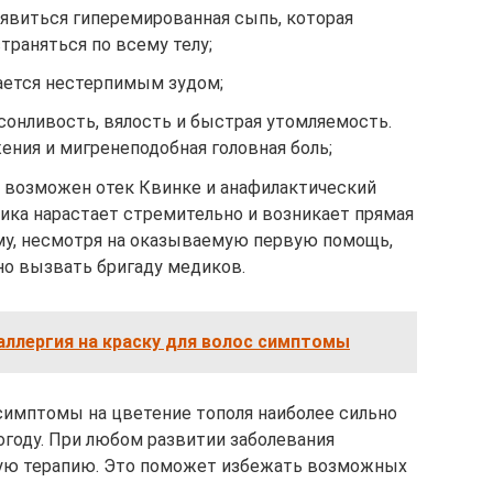
явиться гиперемированная сыпь, которая
траняться по всему телу;
ается нестерпимым зудом;
онливость, вялость и быстрая утомляемость.
ния и мигренеподобная головная боль;
и возможен отек Квинке и анафилактический
ика нарастает стремительно и возникает прямая
ому, несмотря на оказываемую первую помощь,
но вызвать бригаду медиков.
аллергия на краску для волос симптомы
 симптомы на цветение тополя наиболее сильно
году. При любом развитии заболевания
ую терапию. Это поможет избежать возможных