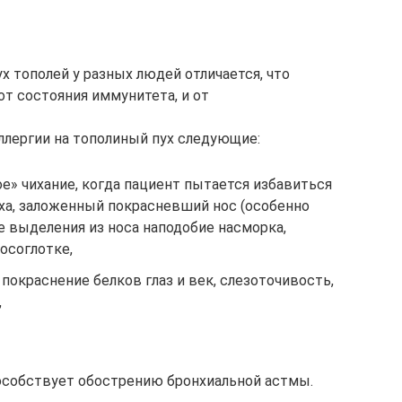
х тополей у разных людей отличается, что
 от состояния иммунитета, и от
лергии на тополиный пух следующие:
ое» чихание, когда пациент пытается избавиться
уха, заложенный покрасневший нос (особенно
ие выделения из носа наподобие насморка,
осоглотке,
покраснение белков глаз и век, слезоточивость,
,
особствует обострению бронхиальной астмы.