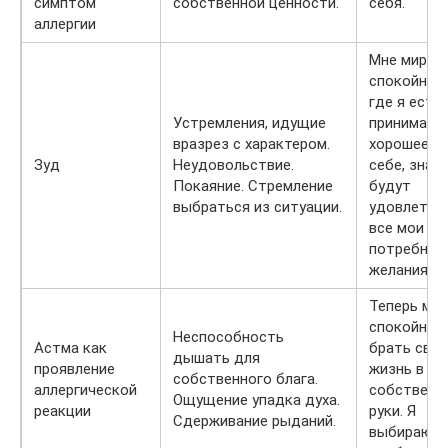
симптом
собственной ценности.
себя.
аллергии
Мне мирно,
спокойно т
где я есть.
Устремления, идущие
принимаю 
вразрез с характером.
хорошее в
Зуд
Неудовольствие.
себе, зная,
Покаяние. Стремление
будут
выбраться из ситуации.
удовлетво
все мои
потребнос
желания.
Теперь мо
спокойно
Неспособность
Астма как
брать сво
дышать для
проявление
жизнь в
собственного блага.
аллергической
собственн
Ощущение упадка духа.
реакции
руки. Я
Сдерживание рыданий.
выбираю