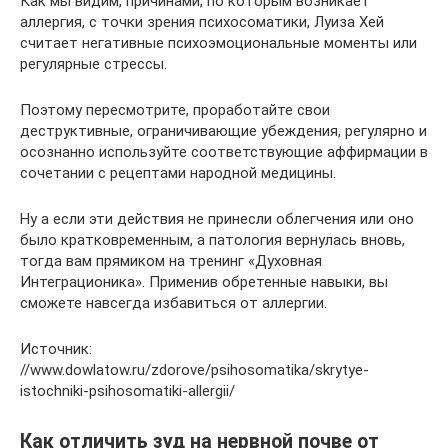
Как мы видим, причинами, по которым возникает
аллергия, с точки зрения психосоматики, Луиза Хей
считает негативные психоэмоциональные моменты или
регулярные стрессы.
Поэтому пересмотрите, проработайте свои
деструктивные, ограничивающие убеждения, регулярно и
осознанно используйте соответствующие аффирмации в
сочетании с рецептами народной медицины.
Ну а если эти действия не принесли облегчения или оно
было кратковременным, а патология вернулась вновь,
тогда вам прямиком на тренинг «Духовная
Интеграционика». Применив обретенные навыки, вы
сможете навсегда избавиться от аллергии.
Источник:
//www.dowlatow.ru/zdorove/psihosomatika/skrytye-
istochniki-psihosomatiki-allergii/
Как отличить зуд на нервной почве от