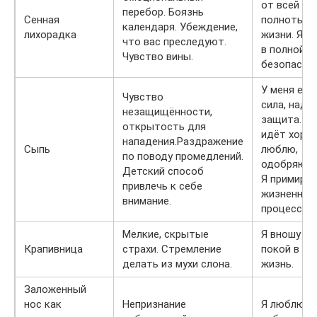
от всей
перебор. Боязнь
Сенная
полноты
календаря. Убеждение,
лихорадка
жизни. Я в
что вас преследуют.
в полной
Чувство вины.
безопасно
У меня ест
Чувство
сила, надё
незащищённости,
защита. Вс
открытость для
идёт хоро
нападения.Раздражение
Сыпь
люблю,
по поводу промедлений.
одобряю с
Детский способ
Я примиря
привлечь к себе
жизненны
внимание.
процессом
Мелкие, скрытые
Я вношу ми
Крапивница
страхи. Стремление
покой в с
делать из мухи слона.
жизнь.
Заложенный
нос как
Непризнание
Я люблю, 