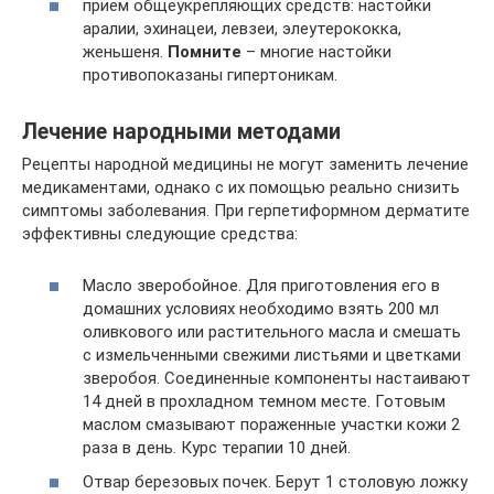
приём общеукрепляющих средств: настойки
аралии, эхинацеи, левзеи, элеутерококка,
женьшеня.
Помните
– многие настойки
противопоказаны гипертоникам.
Лечение народными методами
Рецепты народной медицины не могут заменить лечение
медикаментами, однако с их помощью реально снизить
симптомы заболевания. При герпетиформном дерматите
эффективны следующие средства:
Масло зверобойное. Для приготовления его в
домашних условиях необходимо взять 200 мл
оливкового или растительного масла и смешать
с измельченными свежими листьями и цветками
зверобоя. Соединенные компоненты настаивают
14 дней в прохладном темном месте. Готовым
маслом смазывают пораженные участки кожи 2
раза в день. Курс терапии 10 дней.
Отвар березовых почек. Берут 1 столовую ложку