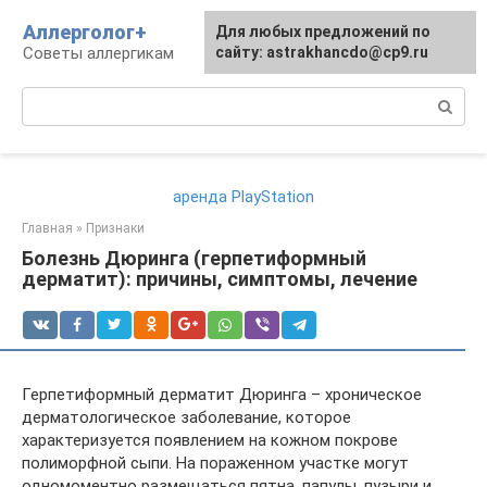
Перейти
Аллерголог+
Для любых предложений по
к
Советы аллергикам
сайту: astrakhancdo@cp9.ru
контенту
Поиск:
аренда PlayStation
Главная
»
Признаки
Болезнь Дюринга (герпетиформный
дерматит): причины, симптомы, лечение
Герпетиформный дерматит Дюринга – хроническое
дерматологическое заболевание, которое
характеризуется появлением на кожном покрове
полиморфной сыпи. На пораженном участке могут
одномоментно размещаться пятна, папулы, пузыри и