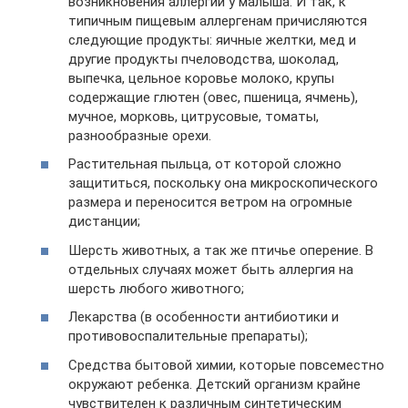
возникновения аллергии у малыша. И так, к
типичным пищевым аллергенам причисляются
следующие продукты: яичные желтки, мед и
другие продукты пчеловодства, шоколад,
выпечка, цельное коровье молоко, крупы
содержащие глютен (овес, пшеница, ячмень),
мучное, морковь, цитрусовые, томаты,
разнообразные орехи.
Растительная пыльца, от которой сложно
защититься, поскольку она микроскопического
размера и переносится ветром на огромные
дистанции;
Шерсть животных, а так же птичье оперение. В
отдельных случаях может быть аллергия на
шерсть любого животного;
Лекарства (в особенности антибиотики и
противовоспалительные препараты);
Средства бытовой химии, которые повсеместно
окружают ребенка. Детский организм крайне
чувствителен к различным синтетическим