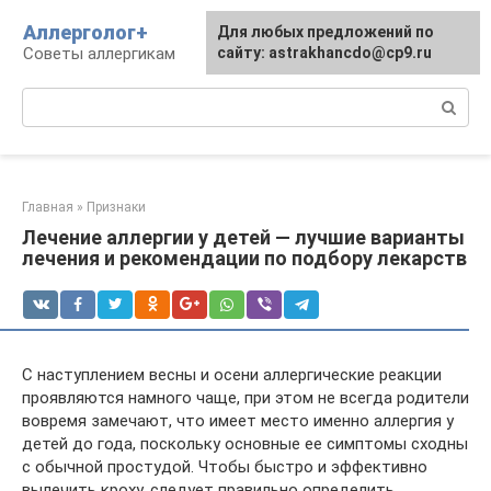
Перейти
Аллерголог+
Для любых предложений по
к
Советы аллергикам
сайту: astrakhancdo@cp9.ru
контенту
Поиск:
Главная
»
Признаки
Лечение аллергии у детей — лучшие варианты
лечения и рекомендации по подбору лекарств
С наступлением весны и осени аллергические реакции
проявляются намного чаще, при этом не всегда родители
вовремя замечают, что имеет место именно аллергия у
детей до года, поскольку основные ее симптомы сходны
с обычной простудой. Чтобы быстро и эффективно
вылечить кроху, следует правильно определить