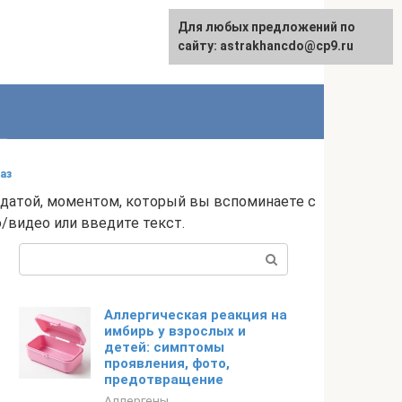
Для любых предложений по
сайту: astrakhancdo@cp9.ru
аз
 датой, моментом, который вы вспоминаете с
/видео или введите текст.
Поиск:
Аллергическая реакция на
имбирь у взрослых и
детей: симптомы
проявления, фото,
предотвращение
Аллергены