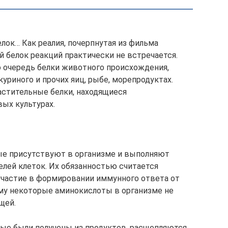
лок… Как реалия, почерпнутая из фильма
 белок реакций практически не встречается.
очередь белки животного происхождения,
куриного и прочих яиц, рыбе, морепродуктах.
стительные белки, находящиеся
ых культурах.
ые присутствуют в организме и выполняют
елей клеток. Их обязанностью считается
участие в формировании иммунного ответа от
му некоторые аминокислоты в организме не
щей.
рые были получены из продуктов, расщепляются