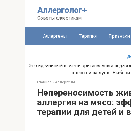
Перейти
Аллерголог+
к
контенту
Советы аллергикам
Аллергены
Терапия
Признаки
Д
Это идеальный и очень оригинальный подаро
теплотой на душе. Выбери
Главная
»
Аллергены
Непереносимость жив
аллергия на мясо: э
терапии для детей и 