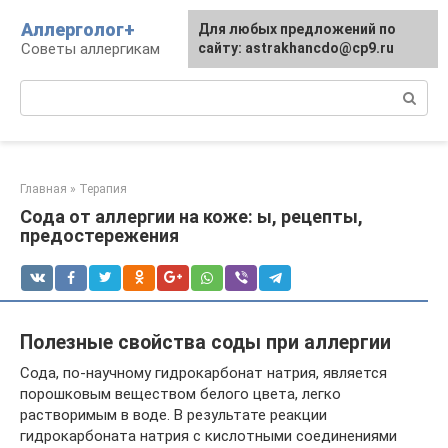
Перейти
Аллерголог+
Для любых предложений по
к
Советы аллергикам
сайту: astrakhancdo@cp9.ru
контенту
Поиск:
Главная
»
Терапия
Сода от аллергии на коже: ы, рецепты,
предостережения
Полезные свойства соды при аллергии
Сода, по-научному гидрокарбонат натрия, является
порошковым веществом белого цвета, легко
растворимым в воде. В результате реакции
гидрокарбоната натрия с кислотными соединениями