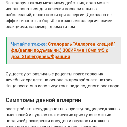
Благодаря такому механизму действия, сода может
использоваться для лечения воспалительных
заболеваний, в частности при аллергии. Доказана ее
эффективность в борьбе с кожными аллергическими
реакциями, например, дерматитом.
Читайте также:
Сталораль "Аллерген клещей"
фл.(капли подъязычн.) 300ИР/мл 10мл №5 с
доз. Stallergenes/Франция
Существуют различные рецепты приготовления
лечебных средств на основе гидрокарбоната натрия.
Чаще всего она используется в виде содового раствора.
Симптомы данной аллергии
расстройств желудка;рвотных приступов;диареи;кожных
высыпаний и зуда;астматических приступов;кожных
волдырей;расширения сосудов и опухлости кожных
участков;в некоторых случаях – повышением