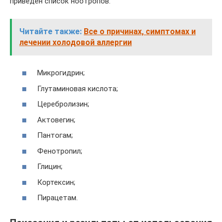
приведен список ноотропов:
Читайте также:
Все о причинах, симптомах и
лечении холодовой аллергии
Микрогидрин;
Глутаминовая кислота;
Церебролизин;
Актовегин;
Пантогам;
Фенотропил;
Глицин;
Кортексин;
Пирацетам.