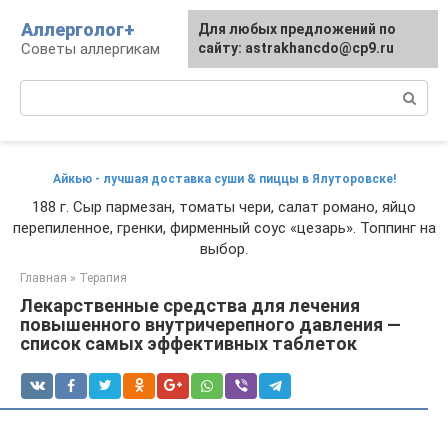
Перейти
Аллерголог+
Для любых предложений по
к
Советы аллергикам
сайту: astrakhancdo@cp9.ru
контенту
Поиск:
Айкью - лучшая доставка суши & пиццы в Ялуторовске!
188 г. Сыр пармезан, томаты чери, салат романо, яйцо
перепиленное, гренки, фирменный соус «цезарь». Топпинг на
выбор.
Главная
»
Терапия
Лекарственные средства для лечения
повышенного внутричерепного давления —
список самых эффективных таблеток