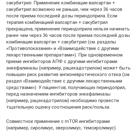
сакубитрил. Применение комбинации валсартан +
сакубитрил возможно не раньше, чем через 36 часов
после приема последней дозы периндоприла. Если
терапия комбинацией валсартан + сакубитрил
прекращена, применение периндоприла нельзя начинать
ранее чем через 36 часов после приема последней дозы
комбинации валсартан + сакубитрил (см. разделы
«Противопоказания» и «Взаимодействие с другими
лекарственными препаратами»). При одновременном
приеме ингибиторов АПФ с другими ингибиторами
энкефалиназы (например, рацекадотрилом) может быть
повышен риск развития ангионевротического отека (см.
раздел «Взаимодействие с другими лекарственными
средствами»). У пациентов, получающих периндоприл,
перед назначением ингибиторов энкефалиназы
(например, рацекадотрилом) необходимо провести
тщательную оценку соотношения риск/польза.
Совместное применение с mTOR ингибиторами
(например, сиролимус, эверолимус, темсиролимус)