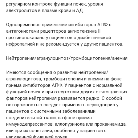
регулярном контроле функции почек, уровня
электролитов в плазме крови и АД.
Одновременное применение ингибиторов АПФ с
антагонистами рецепторов ангиотензина II
противопоказано у пациентов с диабетической
нефропатией и не рекомендуется у других пациентов.
Нейтропения/агранулоцитоз/тромбоцитопения/анемия
Имеются сообщения о развитии нейтропении/
агранулоцитоза, тромбоцитопении и анемии на фоне
приема ингибиторов АПФ. У пациентов с нормальной
функцией почек и при отсутствии других отягощающих
факторов нейтропения развивается редко. С особой
осторожностью следует применять периндоприл у
пациентов с системными заболеваниями
соединительной ткани, на фоне приема
иммунодепрессантов, аллопуринола или прокаинамида,
или при их сочетании, особенно у пациентов с
нарушенной функцией почек.