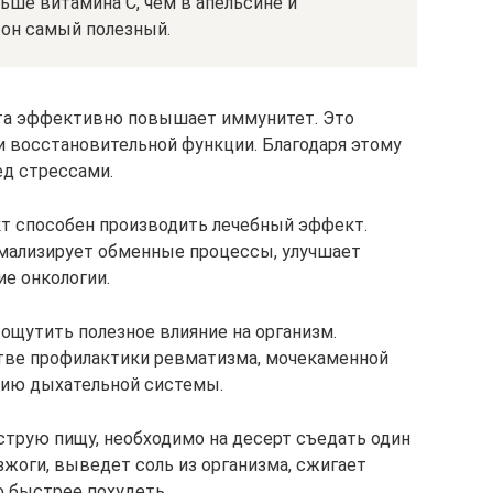
ьше витамина С, чем в апельсине и
 он самый полезный.
кта эффективно повышает иммунитет. Это
 восстановительной функции. Благодаря этому
ед стрессами.
кт способен производить лечебный эффект.
рмализирует обменные процессы, улучшает
е онкологии.
ощутить полезное влияние на организм.
тве профилактики ревматизма, мочекаменной
цию дыхательной системы.
трую пищу, необходимо на десерт съедать один
зжоги, выведет соль из организма, сжигает
 быстрее похудеть.