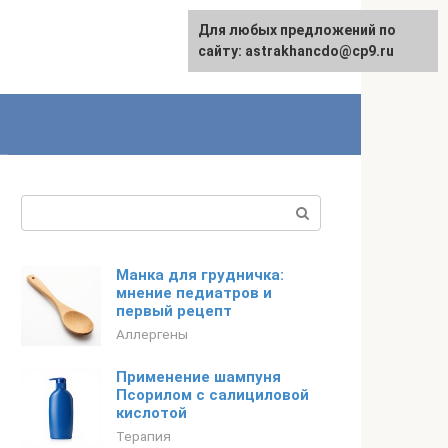
Для любых предложений по
сайту: astrakhancdo@cp9.ru
Поиск:
Манка для грудничка:
мнение педиатров и
первый рецепт
Аллергены
Применение шампуня
Псорилом с салициловой
кислотой
Терапия