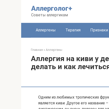
Перейти
Аллерголог+
к
контенту
Советы аллергикам
Аллергены
Терапия
Признаки
Главная
»
Аллергены
Аллергия на киви у де
делать и как лечитьс
Одним из любимых тропических фрук
является киви. Другое его название 
диетическим, он очень полезен для з