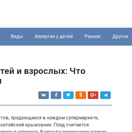
Виды
Аллергия у детей
Разное
Другое
тей и взрослых: Что
я
тов, продающихся в каждом супермаркете,
– китайский крыжовник. Плод считается
доровья человека. В мякоти содержится железо,