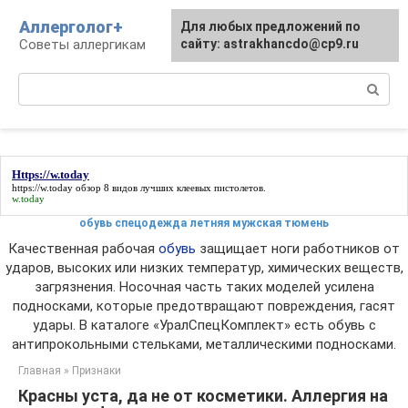
Перейти
Аллерголог+
Для любых предложений по
к
Советы аллергикам
сайту: astrakhancdo@cp9.ru
контенту
Поиск:
Https://w.today
https://w.today
обзор 8 видов лучших клеевых пистолетов.
w.today
обувь спецодежда летняя мужская тюмень
Качественная рабочая
обувь
защищает ноги работников от
ударов, высоких или низких температур, химических веществ,
загрязнения. Носочная часть таких моделей усилена
подносками, которые предотвращают повреждения, гасят
удары. В каталоге «УралСпецКомплект» есть обувь с
антипрокольными стельками, металлическими подносками.
Главная
»
Признаки
Красны уста, да не от косметики. Аллергия на