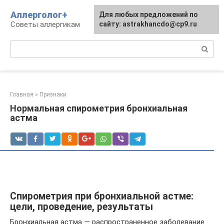
Перейти
Аллерголог+
Для любых предложений по
к
Советы аллергикам
сайту: astrakhancdo@cp9.ru
контенту
Поиск:
Главная
»
Признаки
Нормальная спирометрия бронхиальная
астма
Спирометрия при бронхиальной астме:
цели, проведение, результаты
Бронхиальная астма — распространенное заболевание.